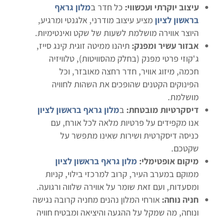
עיצוב יוקרתי ועכשווי:
כל חדר ב
מלון גראף
בראשון לציון
מציע עיצוב מודרני, אלגנטי ומרגיע,
היוצר אווירה מושלמת לשעות של שקט ואינטימיות.
אבזור עשיר ומפנק:
תיהנו ממיטה זוגית קינג סייז,
ג'קוזי פרטי מפנק (בחלק מהסוויטות), טלוויזיה
חכמה, מיזוג אוויר, חדר רחצה מאובזר, וכל
הפינוקים הקטנים שהופכים את השהות לחוויה
מושלמת.
דיסקרטיות מובטחת:
ב
מלון גראף בראשון לציון
אנו מקפידים על פרטיות מלאה לכל אורח, עם
כניסה דיסקרטית ושירות שאינו מתפשר על
שקטכם.
מיקום אופטימלי:
מלון גראף בראשון לציון
ממוקם במערב העיר, קרוב למרכזי בילוי, קניות
ומסעדות, ועם זאת שומר על אווירה שלווה ורגועה.
חניה נוחה:
אורחי המלון נהנים מחניה קרובה נגישה
ונוחה, מה שמקל על ההגעה והיציאה ומבטיח חוויה