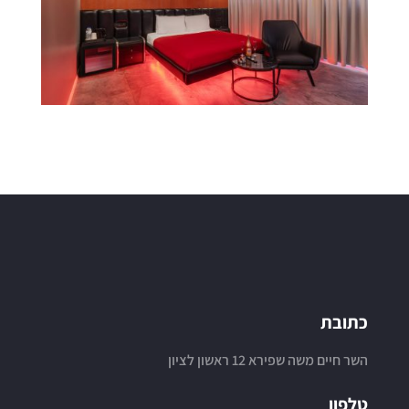
כתובת
השר חיים משה שפירא 12 ראשון לציון
טלפון