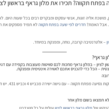
 בפתח תקווה
? תכירו את
מלון גראף בראשון לציו
, מושכת אליה זוגות, אנשי עסקים ומבקרים רבים בכל שעות היום. ל
. אבל האמת?
חדרים לפי שעה בפתח תקווה
לא תמיד מספקים את הסח
ן
– אלטרנטיבה קרובה, נוחה, ומפנקת במיוחד.
ן גראף
?
 לציון – במלון גראף מחכות לכם סוויטות מעוצבות בקפידה עם דגש ע
ומנטית – הכל כדי להכניס אתכם לאווירה אינטימית ומפנקת.
ובה
– רק כ־20 דקו
א תמצאו בשום מלון אחר
ניקיון של
מלון גראף בראשון לציון
עולים על כל סטנדרט.