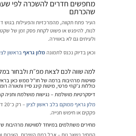
מחפשים
חדרים להשכרה לפי שעה
שהכרתם
העיר פתח תקווה, מהמרכזיות והפעילות בגוש דן
לנוח, להיפגש או פשוט לקחת פסק זמן של שקט
ולעיתים גם לא באווירה.
וכאן בדיוק נכנס לתמונה
מלון גראף
בראשון לציו
למה שווה לכם לצאת מפ״ת ולבחור ב
מלו
סוויטות מרהיבות ברמה של חו"ל ממש כאן בראשון
כוללות ג'קוזי פרטי, מיטות קינג סייז ותאורה ר
דיסקרטיות מושלמת – נגישות מושלמת וחניה קר
מלון גראף ממוקם בלב ראשון לציון
פקקים או חיפוש חנייה.
מחירים משתלמים במיוחד לסוויטות מרהיבות של
המחיר נשאר נוח – אבל רמת השירות, האיכות וה