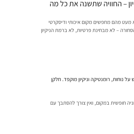
ן
– החוויה שתשנה את כל מה
א מעט מהם מחפשים מקום איכותי ודיסקרטי
ורה – לא מבחינת פרטיות, לא ברמת הניקיון
ל נוחות, רומנטיקה וניקיון מוקפד. חלקן
ת נסיעה מפתח תקווה – עם גישה ישירה מכביש 4 וכביש 431. יש חניה חופשית במקום, ואין צורך להסתבך עם