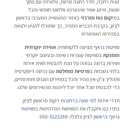
זוגית רחבה, חדר רחצה מרווח, טלוויזיה עם מסך
שטוח, מיזוג אוויר ואינטרנט אלחוטי חופשי והכל
במ
יקום נוח ומרכזי
באזור התעשייה המערבי בראשון
לציון, בקרבת הכביש המהיר, כך שתוכלו להגיע ולצאת
במהירות האפשרית
סוויטות גראף
מציעה ללקוחותיה
אווירה יוקרתית
ומפנקת
בסוויטות עוצרות נשימה ובעיצוב יוקרתי
ושירות ברמה גבוהה על מנת להבטיח חווית אירוח
בלתי נשכחת ב
פרטיות מוחלטת
עם כניסה דיסקרטית
ותהליך צ'ק-אין מהיר והכל במחירים הוגנים ותחרותיים,
כדי להבטיח שכל אחד יוכל ליהנות מהשירותים שלנו.
חדרי אירוח לפי שעה ברחובות
דקות מראשון לציון,
בחרו בנו ותקבלו את הסוויטות המדהימות ב
סוויטות
גראף בראשון לציון
צלצלו:
050-3122269