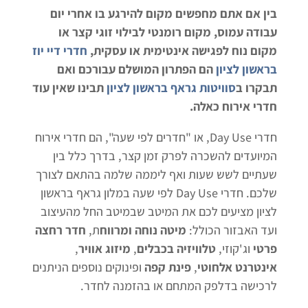
בין אם אתם מחפשים מקום להירגע בו אחרי יום
עבודה עמוס, מקום רומנטי לבילוי זוגי קצר או
מקום נוח לפגישה אינטימית או עסקית,
חדרי דיי יוז
בראשון לציון
הם הפתרון המושלם עבורכם ואם
תבקרו ב
סוויטות גראף בראשון לציון
תבינו שאין עוד
חדרי אירוח כאלה.
חדרי Day Use, או "חדרים לפי שעה", הם חדרי אירוח
המיועדים להשכרה לפרק זמן קצר, בדרך כלל בין
שעתיים לשש שעות ואף ליממה שלמה בהתאם לצורך
שלכם. חדרי Day Use לפי שעה במלון גראף בראשון
לציון מציעים לכם את המיטב שבמיטב החל מהעיצוב
ועד האבזור הכולל:
מיטה נוחה ומרווח
ת,
חדר רחצה
פרטי
וג'קוזי,
טלוויזיה בכבלים
,
מיזוג אוויר
,
אינטרנט אלחוטי
,
פינת קפה
ופינוקים נוספים הניתנים
לרכישה בדלפק המתחם או בהזמנה לחדר.