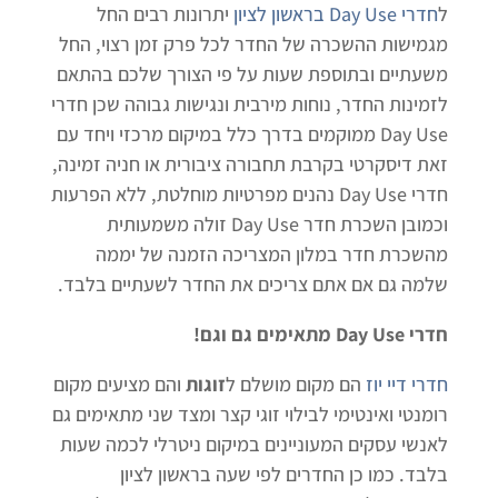
ל
חדרי Day Use בראשון לציון
יתרונות רבים החל
מגמישות ההשכרה של החדר לכל פרק זמן רצוי, החל
משעתיים ובתוספת שעות על פי הצורך שלכם בהתאם
לזמינות החדר, נוחות מירבית ונגישות גבוהה שכן חדרי
Day Use ממוקמים בדרך כלל במיקום מרכזי ויחד עם
זאת דיסקרטי בקרבת תחבורה ציבורית או חניה זמינה,
חדרי Day Use נהנים מפרטיות מוחלטת, ללא הפרעות
וכמובן השכרת חדר Day Use זולה משמעותית
מהשכרת חדר במלון המצריכה הזמנה של יממה
שלמה גם אם אתם צריכים את החדר לשעתיים בלבד.
חדרי Day Use מתאימים גם וגם!
חדרי דיי יוז
הם מקום מושלם ל
זוגות
והם מציעים מקום
רומנטי ואינטימי לבילוי זוגי קצר ומצד שני מתאימים גם
לאנשי עסקים המעוניינים במיקום ניטרלי לכמה שעות
בלבד. כמו כן החדרים לפי שעה בראשון לציון