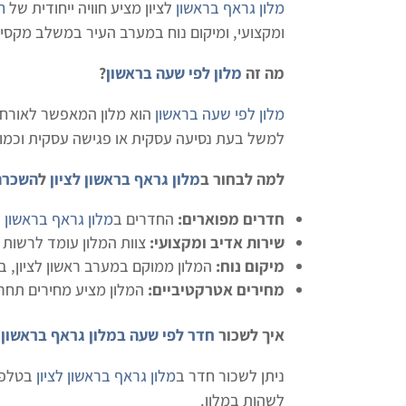
מלון גראף בראשון
לציון מציע חוויה ייחודית של
ח
ומקצועי, ומיקום נוח במערב העיר במשלב מקסימו
מה זה
מלון לפי שעה בראשון
?
מלון לפי שעה בראשון
הוא מלון המאפשר לאורחי
למשל בעת נסיעה עסקית או פגישה עסקית וכמובן
למה לבחור ב
מלון גראף בראשון לציון
ל
השכרת 
חדרים מפוארים:
החדרים ב
מלון גראף בראשון ל
שירות אדיב ומקצועי:
צוות המלון עומד לרשות האורחים 24 שעות ביממה בדיסקרטיות מלאה כדי לספק 
מיקום נוח:
המלון ממוקם במערב ראשון לציון, ב
מחירים אטרקטיביים:
המלון מציע מחירים תחרו
איך לשכור
חדר לפי שעה במלון גראף בראשון ל
ניתן לשכור חדר ב
מלון גראף בראשון לציון
בטלפון
לשהות במלון.