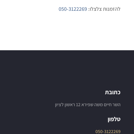
להזמנות צלצלו:
050-3122269
כתובת
השר חיים משה שפירא 12 ראשון לציון
טלפון
050-3122269