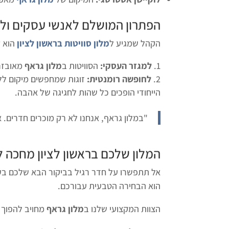
הפתרון המושלם לאנשי עסקים ולז
הקהל שמגיע ל
מלון סוויטות בראשון לציון
הוא ק
למגזר העסקי:
הסוויטות ב
מלון גראף
מאובזרו
לחופשה רומנטית:
זוגות שמחפשים מיקום לל
הייחודי הופכים כל שהות לחגיגה של אהבה.
"במלון גראף, אנחנו לא רק מוכרים חדרים. א
המלון שלכם בראשון לציון מחכה 
אל תתפשרו על חדר רגיל בביקור הבא שלכם ב
הוא הבחירה הטבעית עבורכם.
הצוות המקצועי שלנו ב
מלון גראף
מחויב להפוך 