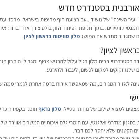
 אורבנית בסטנדרט חדש
היא כבר מזמן לא רק "עיר השינה" של גוש דן. עם רצועת חוף מהיפות בישראל, מר
מנטית ותיירים. בתוך תנופת הפיתוח הזו, בולט צורך אחד ברור: איר
 שמגדיר מחדש את המושג
מלון סוויטות בראשון לציון
.
ראשון לציון
?
ר הסטנדרטי בבית מלון רגיל עלול להרגיש צפוף ומגביל. היתרון הג
 שלנו זקוקים למקום לנשום, לעבוד ולהירגע.
השינה לאזור המגורים, מה שמאפשר אירוח ברמה אחרת לגמרי ממה ש
ישי
צפים למצוא שילוב של נוחות וסטייל.
מלון גראף
תוכנן בקפידה כדי 
סגנון מודרני ואלגנטי, עם חומרי גלם איכותיים המשרים אווירה של ר
ם הקטנים שלא יחסר לכם דבר.
 גישה מהירה לצירי התנועה המרכזיים של גוש דן, לחוף הים של ראשון