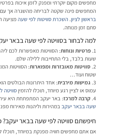
מחפשים מקום יוקרתי ומפנק לזמן איכות בפרטיו
המחפשים פינה שקטה לבריחה מהשגרה אך עם תצפינו מרחק של 7 ד
בראשון לציון
.
השכרת סוויטות לפי שעה
מציעה חוו
סתם זמן מנוחה.
למה לבחור ב
סוויטה לפי שעה בבאר יעק
פרטיות ונוחות
: הסוויטות מאפשרות לכם ליה
שעות בלבד, בלי התחייבות ללילה שלם.
סוויטות מאובזרות ומפוארות
: הסוויטות המו
שטוח ועוד…
גמישות מירבית
: אחד היתרונות הבולטים ה
עמוס או לציין רגע מיוחד, תוכלו להזמין
סוויטה ל
קרבה למרכז
: באר יעקב המתפתחת היא עיר מ
שעה בבאר יעקב
במהירות וליהנות מאירוח מפנק
חיפשתם
סוויטה לפי שעה בבאר יעקב
? 
אם אתם מחפשים חוויה מפנקת במיוחד, תוכלו ל