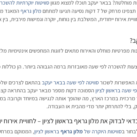
ת מוחלטת? בבאר יעקב תוכלו למצוא מגוון
סוויטות יוקרתיות להשכר
קות נסיעה תגיעו למתחם
מלון גראף
המאגד מ
יית אירוח ייחודית, המשלבת בין נוחות, יוקרה וגמישות מירבית, בין
ב
?
נות מפרטיות מוחלט והאירוח מתאים לזוגות המחפשים אינטימיות 
צעות להשכרה לפי שעה מאובזרות ברמה הגבוהה ביותר. הן כוללות מי
וא האפשרות לשכור
סוויטה לפי שעה בבאר יעקב
בהתאם לצרכים שלכם.
פי שעה בראשון לציון
הסמוכה דקות מספר מבאר יעקב בהתראה קצרה 
רכזית במרכז הארץ, מה שהופך אותה לנגישה במיוחד וקרובה במיוחד
, בלי להתרחק יותר מדי מהבית או העבודה.
כדאי לבדוק את
מלון גראף בראשון לציון
– לחוויית אירוח י
בחור ב
סוויטות היוקרה של
מלון גראף
בראשון לציון
, הממוקם במרחק