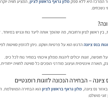
ור המרכז היא ללא ספק
מלון גראף בראשון לציון
, המציע חוויה יוקר
י נשכחים.
ונה?
ין ראשון לציון ורחובות, מה שהופך אותה ליעד נוח ונגיש במיוחד. זו
גות בנס ציונה
הדגש הוא על פרטיות ושקט. ניתן להזמין סוויטות לפ
 חופשה, זוגות יכולים ליהנות ממלון איכותי במחיר נוח לכל כיס.
ק, תאורה אינטימית ועיצוב מודרני הופכים כל סוויטה לחוויה ייחודית.
 ציונה – הבחירה הנכונה לזוגות רומנטיים
זור נס ציונה,
מלון גראף בראשון לציון
הוא הבחירה המושלמת. המל
זוגי מושלם: