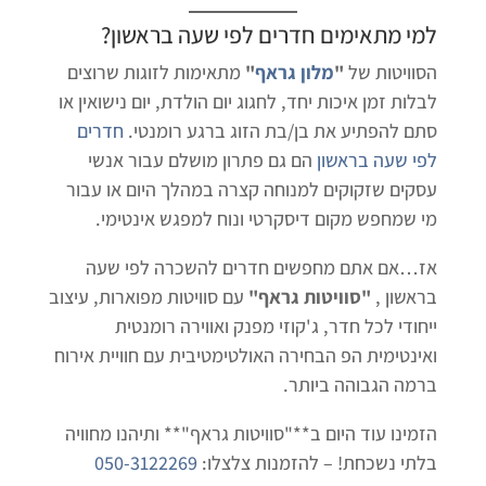
למי מתאימים
חדרים לפי שעה בראשון
?
הסוויטות של
"
מלון גראף
"
מתאימות לזוגות שרוצים
לבלות זמן איכות יחד, לחגוג יום הולדת, יום נישואין או
סתם להפתיע את בן/בת הזוג ברגע רומנטי.
חדרים
לפי שעה בראשון
הם גם פתרון מושלם עבור אנשי
עסקים שזקוקים למנוחה קצרה במהלך היום או עבור
מי שמחפש מקום דיסקרטי ונוח למפגש אינטימי.
אז…אם אתם מחפשים חדרים להשכרה לפי שעה
בראשון ,
"סוויטות גראף"
עם סוויטות מפוארות, עיצוב
ייחודי לכל חדר, ג'קוזי מפנק ואווירה רומנטית
ואינטימית הפ הבחירה האולטימטיבית עם חוויית אירוח
ברמה הגבוהה ביותר.
הזמינו עוד היום ב**"סוויטות גראף"** ותיהנו מחוויה
בלתי נשכחת! – להזמנות צלצלו:
050-3122269