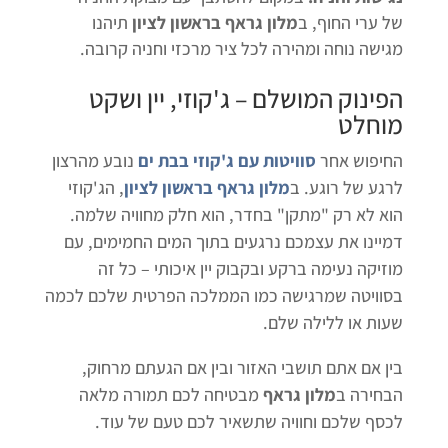
של ערי החוף, ב
מלון גראף בראשון לציון
תיהנו
מגישה נוחה ומהירה לכל ציר מרכזי וחניה קרובה.
הפינוק המושלם – ג'קוזי, יין ושקט
מוחלט
החיפוש אחר
סוויטות עם ג'קוזי בבת ים
נובע מהרצון
לרגע של רוגע. ב
מלון גראף בראשון לציון
, הג'קוזי
הוא לא רק "מתקן" בחדר, הוא חלק מחוויה שלמה.
דמיינו את עצמכם נרגעים בתוך המים החמימים, עם
מוזיקה נעימה ברקע ובקבוק יין איכותי – כל זה
בסוויטה שמרגישה כמו הממלכה הפרטית שלכם לכמה
שעות או ללילה שלם.
בין אם אתם תושבי האזור ובין אם הגעתם מרחוק,
הבחירה ב
מלון גראף
מבטיחה לכם תמורה מלאה
לכסף שלכם וחוויה שתשאיר לכם טעם של עוד.