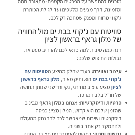
מוכנים להתפשר על הפרטים הקטנים: מתאורה חמה
ומזמינה, דרך מצעים מלטפים ועד לגולת הכותרת –
ג'קוזי מרווח ומפנק שמחכה רק לכם.
סוויטות עם ג'קוזי בבת ים
מול החוויה
של
מלון גראף בראשון לציון
הנה כמה סיבות למה כדאי לכם להרחיב מעט את
גבולות החיפוש שלכם:
עיצוב ואווירה:
בעוד שחלק מהיצע ה
סוויטות עם
ג'קוזי בבת ים
הוא ותיק מאוד,
מלון גראף בראשון
לציון
מציע עיצוב מודרני, נקי וחדשני שנותן תחושה
של חו"ל בלב המרכז.
פרטיות ודיסקרטיות:
אנחנו ב
מלון גראף
מבינים
שהזמן שלכם הוא קדוש. המלון מציע כניסה
דיסקרטית ושירות שמאפשר לכם להתנתק מהעולם
ולהתמקד רק אחד בשנייה.
נגישות וחניה:
במקום להסתבך עם מצוקת החניה