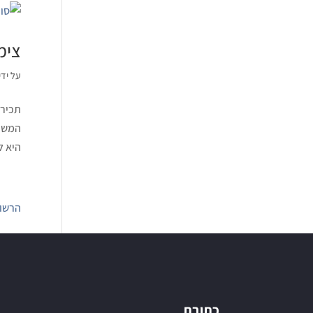
צימר
על ידי
תכירו
המשפח
היא ל
הרשומ
כתובת