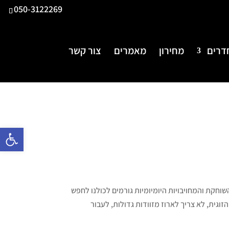
050-3122269
דרים
מחירון
מאמרים
צור קשר
פתח 
חקת והמחויבויות היומיומיות גורמים לכולנו לחפש
גית, לא צריך לארוז מזוודות גדולות, לעבור