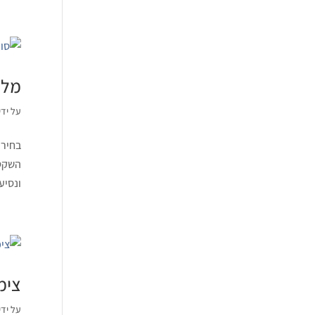
מלונ
על ידי
בחירת
השקטה
ונסיע
צימר
על ידי