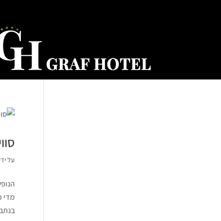
סווי
על ידי
הנופש
מדי פ
בנתב"